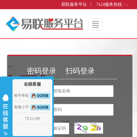
易联服务平台 | 7x24服务热线：-
密码登录
扫码登录
在线客服
账号审核
客服小宇
7X22小时